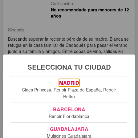
Calificación:
No recomendada para menores de 12
años
Sinopsis:
Buscando superar la reciente pérdida de su madre, Blanca se
refugia en la casa familiar de Cadaqués para pasar el verano
junto a su familia y amigos. Entre copas de vino, salidas en
barco y encuentros con sus amantes, Blanca aprenderá a
quedarse con el recuerdo de lo vivido y lo mucho aprendido.
SELECCIONA TU CIUDAD
MADRID
Sesiones
Cines Princesa, Renoir Plaza de España, Renoir
Retiro
Lo sentimos. No hay sesiones programadas para esta
BARCELONA
película.
Renoir Floridablanca
GUADALAJARA
Multicines Guadalajara