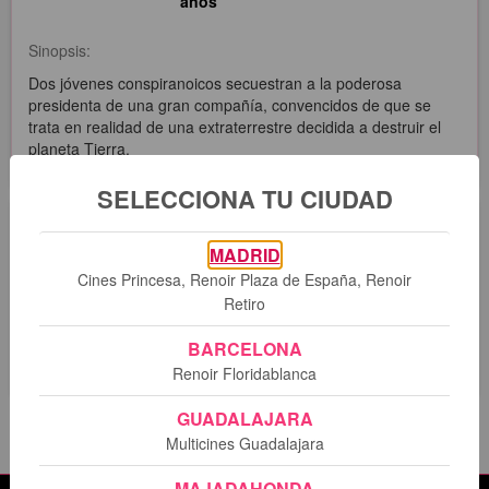
años
Sinopsis:
Dos jóvenes conspiranoicos secuestran a la poderosa
presidenta de una gran compañía, convencidos de que se
trata en realidad de una extraterrestre decidida a destruir el
planeta Tierra.
SELECCIONA TU CIUDAD
Sesiones
MADRID
Cines Princesa, Renoir Plaza de España, Renoir
Retiro
Lo sentimos. No hay sesiones programadas para esta
película.
BARCELONA
Renoir Floridablanca
GUADALAJARA
Multicines Guadalajara
MAJADAHONDA