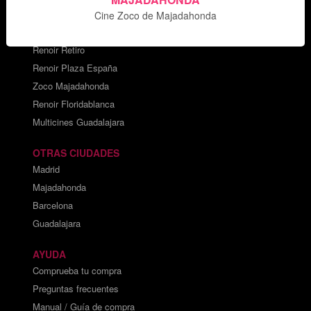
Cine Zoco de Majadahonda
CARTELERAS DE CINE
Cines Princesa
Renoir Retiro
Renoir Plaza España
Zoco Majadahonda
Renoir Floridablanca
Multicines Guadalajara
OTRAS CIUDADES
Madrid
Majadahonda
Barcelona
Guadalajara
AYUDA
Comprueba tu compra
Preguntas frecuentes
Manual / Guía de compra