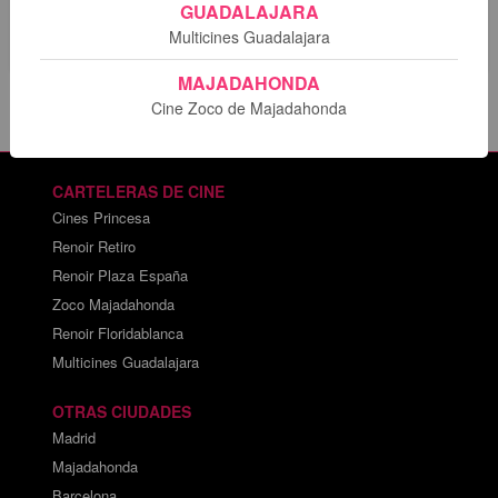
película.
GUADALAJARA
Multicines Guadalajara
MAJADAHONDA
Cine Zoco de Majadahonda
CARTELERAS DE CINE
Cines Princesa
Renoir Retiro
Renoir Plaza España
Zoco Majadahonda
Renoir Floridablanca
Multicines Guadalajara
OTRAS CIUDADES
Madrid
Majadahonda
Barcelona