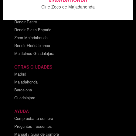
Cine Zoco de Majadahonda
CARTELERAS DE CINE
Cines Princesa
Renoir Retiro
Renoir Plaza España
Zoco Majadahonda
Renoir Floridablanca
Multicines Guadalajara
OTRAS CIUDADES
Madrid
Majadahonda
Barcelona
Guadalajara
AYUDA
Comprueba tu compra
Preguntas frecuentes
Manual / Guía de compra