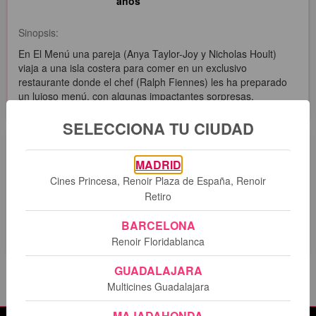
años
Sinopsis:
En El Menú una pareja (Anya Taylor-Joy y Nicholas Hoult)
viaja a una isla costera para comer en un exclusivo
restaurante donde el chef (Ralph Fiennes) les ha preparado
un lujoso menú, con algunas impactantes sorpresas.
SELECCIONA TU CIUDAD
Sesiones
MADRID
Cines Princesa, Renoir Plaza de España, Renoir
Retiro
Lo sentimos. No hay sesiones programadas para esta
película.
BARCELONA
Renoir Floridablanca
GUADALAJARA
Multicines Guadalajara
MAJADAHONDA