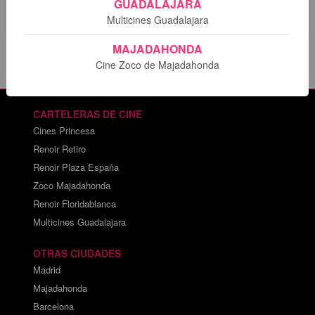
GUADALAJARA
Multicines Guadalajara
MAJADAHONDA
Cine Zoco de Majadahonda
CARTELERAS DE CINE
Cines Princesa
Renoir Retiro
Renoir Plaza España
Zoco Majadahonda
Renoir Floridablanca
Multicines Guadalajara
OTRAS CIUDADES
Madrid
Majadahonda
Barcelona