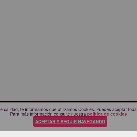
e calidad, te informamos que utilizamos Cookies. Puedes aceptar todas
CIUDADES
AYUDA
Para más información consulte nuestra
política de cookies
Comprueba tu compra
ACEPTAR Y SEGUIR NAVEGANDO
nda
Preguntas frecuentes
a
Manual / Guía de compra