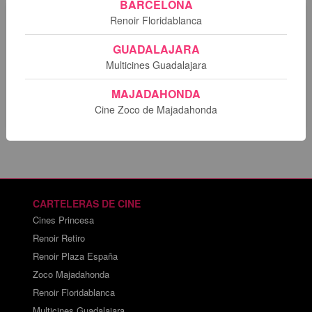
BARCELONA
Sesiones
Renoir Floridablanca
GUADALAJARA
Multicines Guadalajara
Lo sentimos. No hay sesiones programadas para esta
película.
MAJADAHONDA
Cine Zoco de Majadahonda
CARTELERAS DE CINE
Cines Princesa
Renoir Retiro
Renoir Plaza España
Zoco Majadahonda
Renoir Floridablanca
Multicines Guadalajara