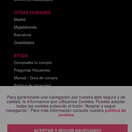
OTRAS CIUDADES
Madrid
Majadahonda
Barcelona
Guadalajara
AYUDA
Comprueba tu compra
Preguntas frecuentes
Manual / Guía de compra
Política de privacidad
Política de cookies
Para garantizarte una navegación por nuestra web segura y de
Aviso Legal
calidad, te informamos que utilizamos Cookies. Puedes aceptar
todas las cookies pulsando el botón “Aceptar y seguir
Contacto
navegando”. Para más información consulte nuestra
política de
cookies
ACEPTAR Y SEGUIR NAVEGANDO
Pillalas.com © 2023