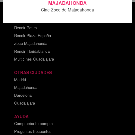
MAJADAHONDA
Cine Zoco de Majadahonda
CARTELERAS DE CINE
Cines Princesa
Renoir Retiro
Renoir Plaza España
Zoco Majadahonda
Renoir Floridablanca
Multicines Guadalajara
OTRAS CIUDADES
Madrid
Majadahonda
Barcelona
Guadalajara
AYUDA
Comprueba tu compra
Preguntas frecuentes