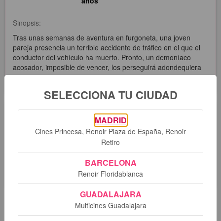
años
Sinopsis:
Tras unas semanas de aventura en furgoneta, una joven
pareja presencia un terrible accidente de tráfico en el que el
conductor del vehículo ha muerto. Pronto, un demoníaco
acosador, imposible de vencer, los perseguirá adondequiera
que vayan.
SELECCIONA TU CIUDAD
Sesiones
MADRID
Cines Princesa, Renoir Plaza de España, Renoir
Retiro
Lo sentimos. No hay sesiones programadas para esta
película.
BARCELONA
Renoir Floridablanca
GUADALAJARA
Multicines Guadalajara