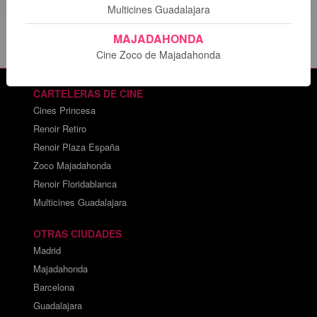
Multicines Guadalajara
MAJADAHONDA
Cine Zoco de Majadahonda
CARTELERAS DE CINE
Cines Princesa
Renoir Retiro
Renoir Plaza España
Zoco Majadahonda
Renoir Floridablanca
Multicines Guadalajara
OTRAS CIUDADES
Madrid
Majadahonda
Barcelona
Guadalajara