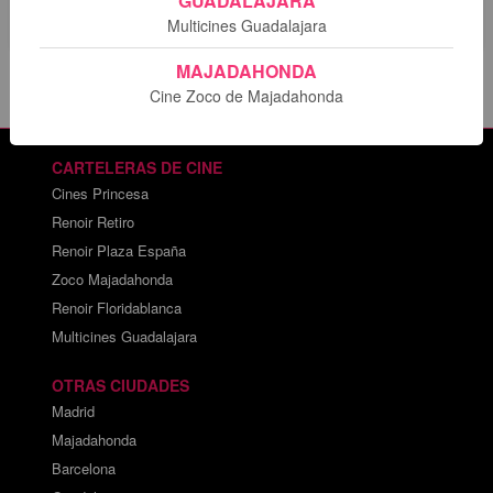
GUADALAJARA
Multicines Guadalajara
MAJADAHONDA
Cine Zoco de Majadahonda
CARTELERAS DE CINE
Cines Princesa
Renoir Retiro
Renoir Plaza España
Zoco Majadahonda
Renoir Floridablanca
Multicines Guadalajara
OTRAS CIUDADES
Madrid
Majadahonda
Barcelona