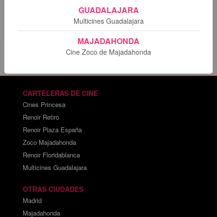
Lo sentimos. No hay sesiones programadas para esta
GUADALAJARA
película.
Multicines Guadalajara
MAJADAHONDA
Cine Zoco de Majadahonda
CARTELERAS DE CINE
Cines Princesa
Renoir Retiro
Renoir Plaza España
Zoco Majadahonda
Renoir Floridablanca
Multicines Guadalajara
OTRAS CIUDADES
Madrid
Majadahonda