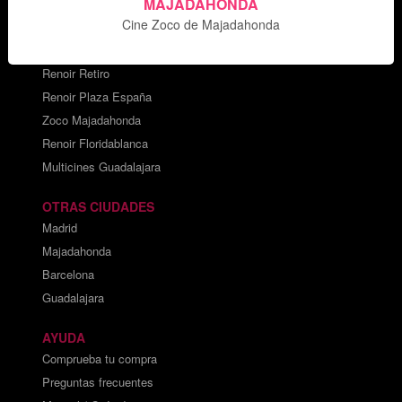
MAJADAHONDA
Cine Zoco de Majadahonda
CARTELERAS DE CINE
Cines Princesa
Renoir Retiro
Renoir Plaza España
Zoco Majadahonda
Renoir Floridablanca
Multicines Guadalajara
OTRAS CIUDADES
Madrid
Majadahonda
Barcelona
Guadalajara
AYUDA
Comprueba tu compra
Preguntas frecuentes