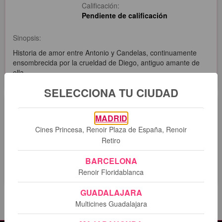
Calificación:
Pendiente de calificación
Sinopsis:
Historia de amor entre Antonio y Candelas, continuamente
ensombrecida por la crueldad de Diego, antiguo amante de
ella.
SELECCIONA TU CIUDAD
Sesiones
MADRID
Cines Princesa, Renoir Plaza de España, Renoir
Retiro
Lo sentimos. No hay sesiones programadas para esta
película.
BARCELONA
Renoir Floridablanca
GUADALAJARA
Multicines Guadalajara