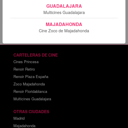
Lo sentimos. No hay sesiones programadas para esta
GUADALAJARA
película.
Multicines Guadalajara
MAJADAHONDA
Cine Zoco de Majadahonda
CARTELERAS DE CINE
Cines Princesa
Renoir Retiro
Renoir Plaza España
Zoco Majadahonda
Renoir Floridablanca
Multicines Guadalajara
OTRAS CIUDADES
Madrid
Majadahonda