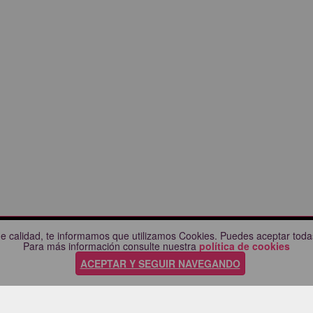
e calidad, te informamos que utilizamos Cookies. Puedes aceptar todas
CIUDADES
AYUDA
Para más información consulte nuestra
política de cookies
Comprueba tu compra
ACEPTAR Y SEGUIR NAVEGANDO
nda
Preguntas frecuentes
a
Manual / Guía de compra
ara
Política de privacidad