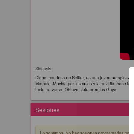
Sinopsis:
Diana, condesa de Belflor, es una joven perspicaz,
Marcela. Movida por los celos y la envidia, hace t
texto en verso. Obtuvo siete premios Goya.
Sesiones
Lo sentimos. No hay sesiones programadas para e