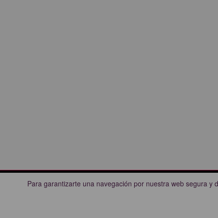
Para garantizarte una navegación por nuestra web segura y d
CARTELERAS DE CINE
OTRAS 
Cines Princesa
Madrid
Renoir Retiro
Majadaho