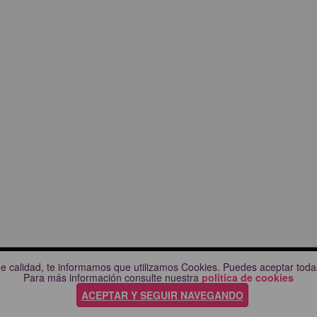
e calidad, te informamos que utilizamos Cookies. Puedes aceptar todas
CIUDADES
AYUDA
Para más información consulte nuestra
política de cookies
Comprueba tu compra
ACEPTAR Y SEGUIR NAVEGANDO
nda
Preguntas frecuentes