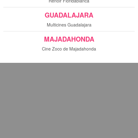
Renoir Floridablanca
sta película.
GUADALAJARA
Multicines Guadalajara
MAJADAHONDA
Cine Zoco de Majadahonda