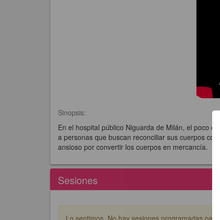
Sinopsis:
En el hospital público Niguarda de Milán, el poco co
a personas que buscan reconciliar sus cuerpos con 
ansioso por convertir los cuerpos en mercancía.
Sesiones
Lo sentimos. No hay sesiones programadas para e