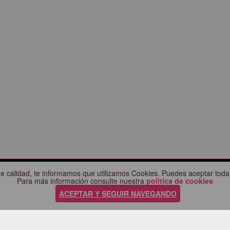
e calidad, te informamos que utilizamos Cookies. Puedes aceptar todas
CIUDADES
AYUDA
Para más información consulte nuestra
política de cookies
Comprueba tu compra
ACEPTAR Y SEGUIR NAVEGANDO
nda
Preguntas frecuentes
a
Manual / Guía de compra
ara
Política de privacidad