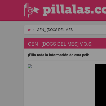
GEN_ [DOCS DEL MES]
GEN_ [DOCS DEL MES] V.O.S.
¡Pilla toda la información de esta peli!