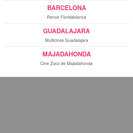
BARCELONA
Renoir Floridablanca
GUADALAJARA
Multicines Guadalajara
sta película.
MAJADAHONDA
Cine Zoco de Majadahonda