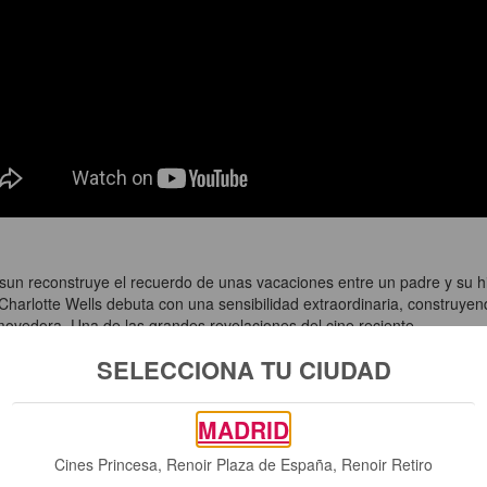
sun reconstruye el recuerdo de unas vacaciones entre un padre y su hi
arlotte Wells debuta con una sensibilidad extraordinaria, construyen
ovedora. Una de las grandes revelaciones del cine reciente.
cal)
SELECCIONA TU CIUDAD
a década.” — El País
MADRID
Cines Princesa, Renoir Plaza de España, Renoir Retiro
uardian