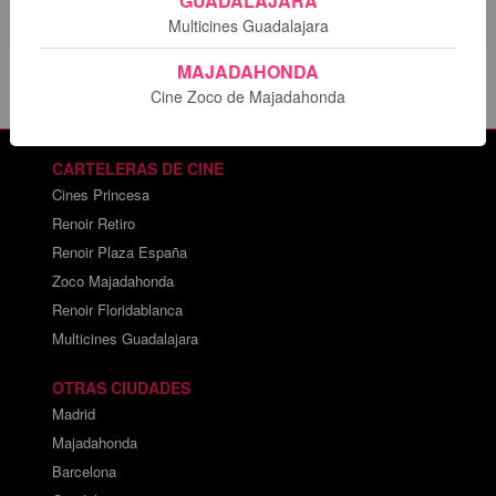
GUADALAJARA
Multicines Guadalajara
MAJADAHONDA
Cine Zoco de Majadahonda
CARTELERAS DE CINE
Cines Princesa
Renoir Retiro
Renoir Plaza España
Zoco Majadahonda
Renoir Floridablanca
Multicines Guadalajara
OTRAS CIUDADES
Madrid
Majadahonda
Barcelona