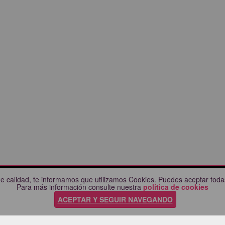
e calidad, te informamos que utilizamos Cookies. Puedes aceptar todas
CIUDADES
AYUDA
Para más información consulte nuestra
política de cookies
Comprueba tu compra
ACEPTAR Y SEGUIR NAVEGANDO
nda
Preguntas frecuentes
a
Manual / Guía de compra