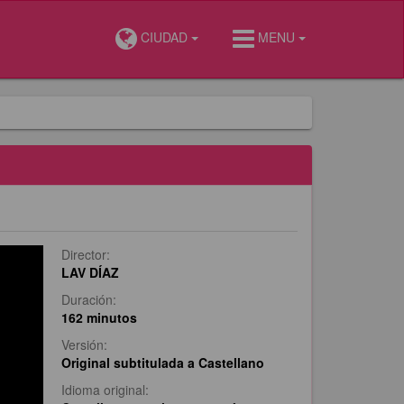
CIUDAD
MENU
Director:
LAV DÍAZ
Duración:
162 minutos
Versión:
Original subtitulada a Castellano
Idioma original: