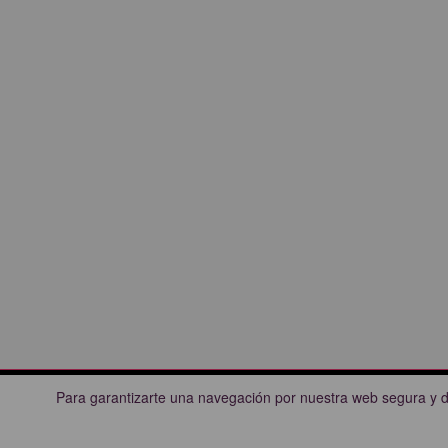
Para garantizarte una navegación por nuestra web segura y d
CARTELERAS DE CINE
OTRAS 
Cines Princesa
Madrid