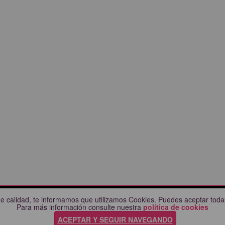
e calidad, te informamos que utilizamos Cookies. Puedes aceptar todas
CIUDADES
AYUDA
Para más información consulte nuestra
política de cookies
Comprueba tu compra
ACEPTAR Y SEGUIR NAVEGANDO