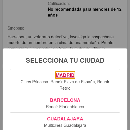
Calificación:
No recomendada para menores de 12
años
Sinopsis:
Hae-Joon, un veterano detective, investiga la sospechosa
muerte de un hombre en la cima de una montaña. Pronto,
comenzará a sospechar de Sore, la mujer del difunto,
mientras la atracción que siente por ella le desestabilizará.
SELECCIONA TU CIUDAD
Sesiones
MADRID
Cines Princesa, Renoir Plaza de España, Renoir
Retiro
Lo sentimos. No hay sesiones programadas para esta
BARCELONA
película.
Renoir Floridablanca
GUADALAJARA
Multicines Guadalajara